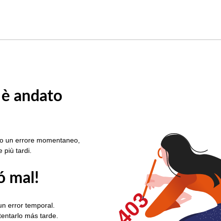
 è andato
rato un errore momentaneo,
e più tardi.
ó mal!
403
un error temporal.
ntentarlo más tarde.